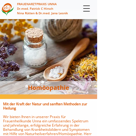
FRAUENARZTPRAXIS UNNA
Dr.med. Patrick C Hirsch
Nina Rütten & Dr.med. Jana Lesnik
Homöopathie
Mit der Kraft der Natur und sanften Methoden zur
Heilung
Wir bieten Ihnen in unserer Praxis für
Frauenheilkunde Unna ein umfassendes Spektrum
und jahrelange, erfolgreiche Erfahrung in der
Behandlung von Krankheitsbildern und Symptomen
mit Hilfe von Naturheilverfahren/Homöopathie. Herr