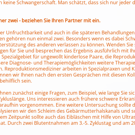
 keine Schwangerschaft. Man schätzt, dass sich nur jeder d
 zwei - beziehen Sie Ihren Partner mit ein.
er Unfruchtbarkeit und auch in die späteren Behandlungen 
n gehören nun einmal zwei. Besonders wenn es dabei Schwier
nterstützung des anderen verlassen zu können. Wenden Sie
en für Sie und besprechen das Ergebnis ausführlich mit Ihn
n Spezialgebiet für ungewollt kinderlose Paare, die Reprodu
ere Diagnose- und Therapiemöglichkeiten weitere Therapi
ten. Reproduktionsmediziner arbeiten in Spezialpraxen und K
nnen wir Ihnen nach den ersten Gesprächen mit diesen Kol
ehilflich sein.
Ihnen zunächst einige Fragen, zum Beispiel, wie lange Sie s
ykluslänge. Uns interessieren auch frühere schwere Erkra
raufhin vorgenommen. Eine weitere Untersuchung sollte d
nalysieren wir den Schleim des Gebärmutterhalskanals und 
m Zeitpunkt sollte auch das Eibläschen mit Hilfe von Ultra
 hat. Durch zwei Blutentnahmen am 3.-5. Zyklustag und am 20