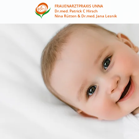
FRAUENARZTPRAXIS UNNA
Dr.med. Patrick C Hirsch
Nina Rütten & Dr.med. Jana Lesnik