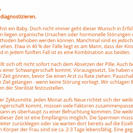
?
iagnostizieren.
hst ein Baby. Doch nicht immer geht dieser Wunsch in Erfüll
llen liegen organische Ursachen oder hormonelle Störungen v
 Methoden behoben werden können. Manchmal sind es jedoch
hen. Etwa in 40 % der Fälle liegt es am Mann, dass der Kin
nd in jedem fünften Fall ist es eine Kombination aus beiden.
t sich oft nicht sofort nach dem Absetzen der Pille. Auch b
 zu einer Schwangerschaft kommt. Vorausgesetzt, Sie haben 
iel Zeit gönnen, bevor Sie einen Arzt zu Rate ziehen. Pausch
 Ziel gelangen - wenn keine Störung vorliegt. Wir schlagen
 der Sterilität festzustellen.
der Zyklusmitte. Jeden Monat aufs Neue richtet sich der wei
wangerschaft kommt, müssen viele Faktoren zusammenpassen
, kann es überhaupt zu einer Befruchtung kommen. Die weibl
 dieser Zeit ist eine Empfängnis möglich. Die Spermien müs
eiter zurücklegen oder sie warten dort bereits auf die Eize
 Körper der Frau sind sie ca. 2-3 Tage lebensfähig. Eine g